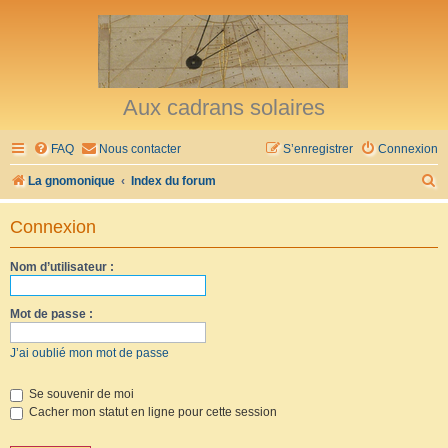
Aux cadrans solaires
FAQ
Nous contacter
S’enregistrer
Connexion
R
La gnomonique
Index du forum
e
Connexion
c
h
Nom d’utilisateur :
e
r
Mot de passe :
c
J’ai oublié mon mot de passe
h
e
Se souvenir de moi
Cacher mon statut en ligne pour cette session
r