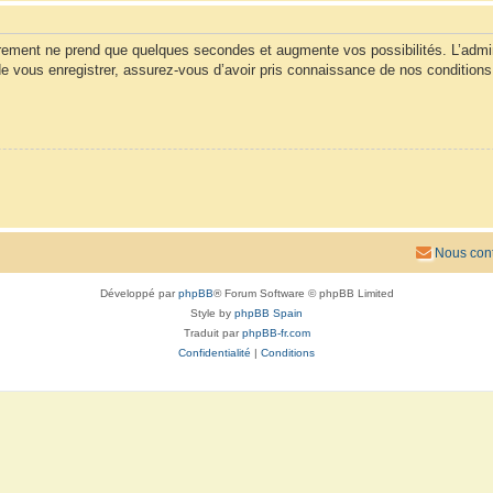
trement ne prend que quelques secondes et augmente vos possibilités. L’admi
vous enregistrer, assurez-vous d’avoir pris connaissance de nos conditions d’u
Nous cont
Développé par
phpBB
® Forum Software © phpBB Limited
Style by
phpBB Spain
Traduit par
phpBB-fr.com
Confidentialité
|
Conditions