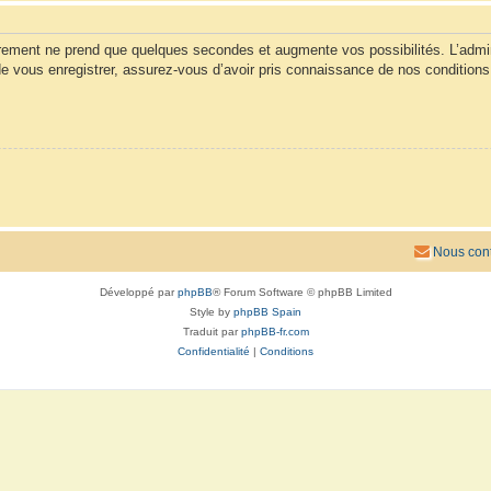
trement ne prend que quelques secondes et augmente vos possibilités. L’admi
vous enregistrer, assurez-vous d’avoir pris connaissance de nos conditions d’u
Nous cont
Développé par
phpBB
® Forum Software © phpBB Limited
Style by
phpBB Spain
Traduit par
phpBB-fr.com
Confidentialité
|
Conditions