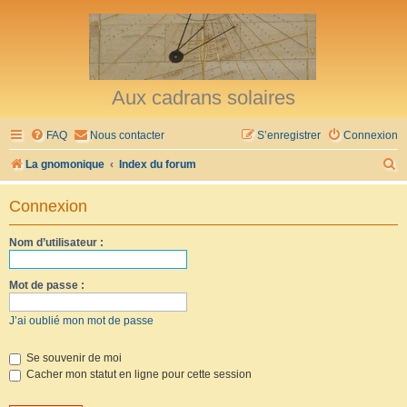
Aux cadrans solaires
FAQ
Nous contacter
S’enregistrer
Connexion
R
La gnomonique
Index du forum
e
Connexion
c
h
Nom d’utilisateur :
e
r
Mot de passe :
c
J’ai oublié mon mot de passe
h
e
Se souvenir de moi
Cacher mon statut en ligne pour cette session
r