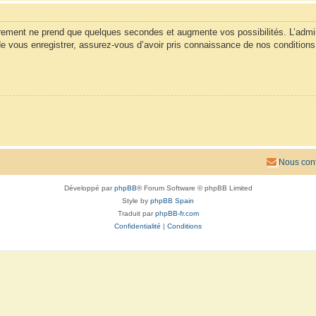
trement ne prend que quelques secondes et augmente vos possibilités. L’admi
vous enregistrer, assurez-vous d’avoir pris connaissance de nos conditions d’u
Nous cont
Développé par
phpBB
® Forum Software © phpBB Limited
Style by
phpBB Spain
Traduit par
phpBB-fr.com
Confidentialité
|
Conditions