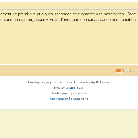
trement ne prend que quelques secondes et augmente vos possibilités. L’admi
vous enregistrer, assurez-vous d’avoir pris connaissance de nos conditions d’u
Nous cont
Développé par
phpBB
® Forum Software © phpBB Limited
Style by
phpBB Spain
Traduit par
phpBB-fr.com
Confidentialité
|
Conditions