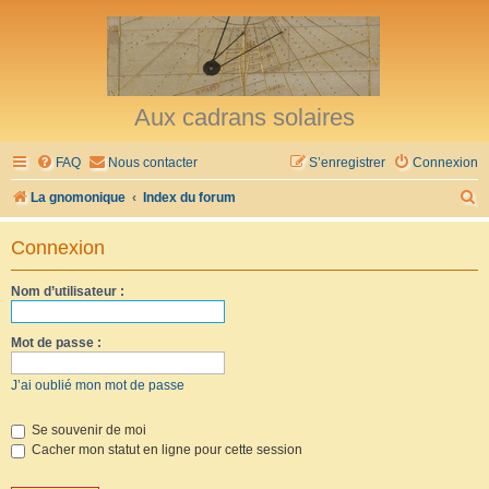
Aux cadrans solaires
FAQ
Nous contacter
S’enregistrer
Connexion
R
La gnomonique
Index du forum
e
Connexion
c
h
Nom d’utilisateur :
e
r
Mot de passe :
c
J’ai oublié mon mot de passe
h
e
Se souvenir de moi
Cacher mon statut en ligne pour cette session
r