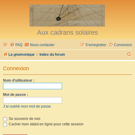
Aux cadrans solaires
FAQ
Nous contacter
S’enregistrer
Connexion
R
La gnomonique
Index du forum
e
Connexion
c
h
Nom d’utilisateur :
e
r
Mot de passe :
c
J’ai oublié mon mot de passe
h
e
Se souvenir de moi
Cacher mon statut en ligne pour cette session
r