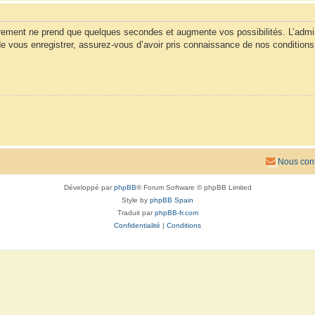
trement ne prend que quelques secondes et augmente vos possibilités. L’admi
vous enregistrer, assurez-vous d’avoir pris connaissance de nos conditions d’u
Nous cont
Développé par
phpBB
® Forum Software © phpBB Limited
Style by
phpBB Spain
Traduit par
phpBB-fr.com
Confidentialité
|
Conditions