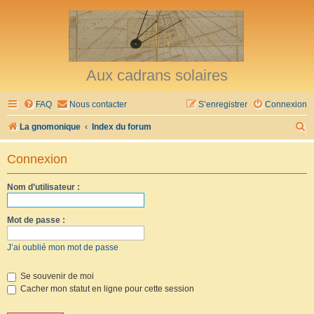
Aux cadrans solaires
FAQ
Nous contacter
S’enregistrer
Connexion
R
La gnomonique
Index du forum
e
Connexion
c
h
Nom d’utilisateur :
e
r
Mot de passe :
c
J’ai oublié mon mot de passe
h
e
Se souvenir de moi
Cacher mon statut en ligne pour cette session
r