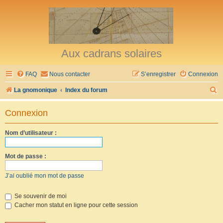
Aux cadrans solaires
FAQ
Nous contacter
S’enregistrer
Connexion
R
La gnomonique
Index du forum
e
Connexion
c
h
Nom d’utilisateur :
e
r
Mot de passe :
c
J’ai oublié mon mot de passe
h
e
Se souvenir de moi
Cacher mon statut en ligne pour cette session
r