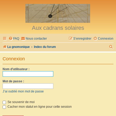
Aux cadrans solaires
FAQ
Nous contacter
S’enregistrer
Connexion
R
La gnomonique
Index du forum
e
Connexion
c
h
Nom d’utilisateur :
e
r
Mot de passe :
c
J’ai oublié mon mot de passe
h
e
Se souvenir de moi
Cacher mon statut en ligne pour cette session
r