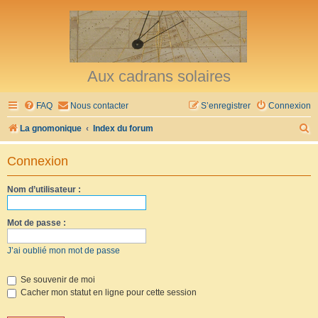
Aux cadrans solaires
FAQ
Nous contacter
S’enregistrer
Connexion
R
La gnomonique
Index du forum
e
Connexion
c
h
Nom d’utilisateur :
e
r
Mot de passe :
c
J’ai oublié mon mot de passe
h
e
Se souvenir de moi
Cacher mon statut en ligne pour cette session
r