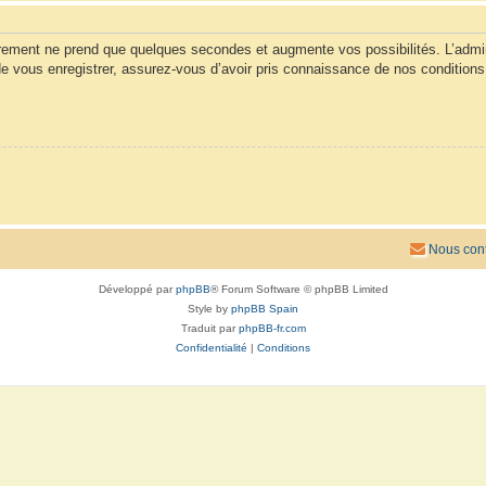
trement ne prend que quelques secondes et augmente vos possibilités. L’admi
vous enregistrer, assurez-vous d’avoir pris connaissance de nos conditions d’u
Nous cont
Développé par
phpBB
® Forum Software © phpBB Limited
Style by
phpBB Spain
Traduit par
phpBB-fr.com
Confidentialité
|
Conditions