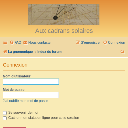
Aux cadrans solaires
FAQ
Nous contacter
S’enregistrer
Connexion
R
La gnomonique
Index du forum
e
Connexion
c
h
Nom d’utilisateur :
e
r
Mot de passe :
c
J’ai oublié mon mot de passe
h
e
Se souvenir de moi
Cacher mon statut en ligne pour cette session
r