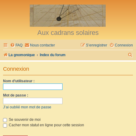
Aux cadrans solaires
FAQ
Nous contacter
S’enregistrer
Connexion
R
La gnomonique
Index du forum
e
Connexion
c
h
Nom d’utilisateur :
e
r
Mot de passe :
c
J’ai oublié mon mot de passe
h
e
Se souvenir de moi
Cacher mon statut en ligne pour cette session
r