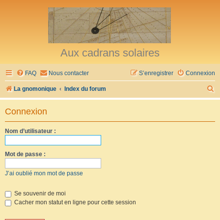
Aux cadrans solaires
FAQ
Nous contacter
S’enregistrer
Connexion
R
La gnomonique
Index du forum
e
Connexion
c
h
Nom d’utilisateur :
e
r
Mot de passe :
c
J’ai oublié mon mot de passe
h
e
Se souvenir de moi
Cacher mon statut en ligne pour cette session
r