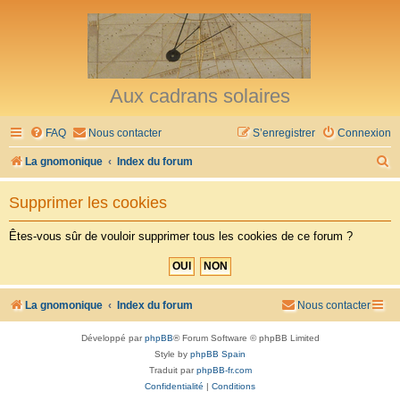
Aux cadrans solaires
FAQ
Nous contacter
S’enregistrer
Connexion
R
La gnomonique
Index du forum
e
Supprimer les cookies
c
h
Êtes-vous sûr de vouloir supprimer tous les cookies de ce forum ?
e
r
c
La gnomonique
Index du forum
Nous contacter
h
Développé par
phpBB
® Forum Software © phpBB Limited
e
Style by
phpBB Spain
r
Traduit par
phpBB-fr.com
Confidentialité
|
Conditions