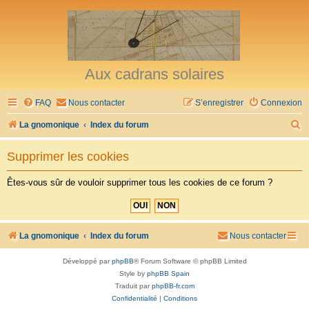
Aux cadrans solaires
FAQ
Nous contacter
S’enregistrer
Connexion
R
La gnomonique
Index du forum
e
Supprimer les cookies
c
h
Êtes-vous sûr de vouloir supprimer tous les cookies de ce forum ?
e
r
c
La gnomonique
Index du forum
Nous contacter
h
Développé par
phpBB
® Forum Software © phpBB Limited
e
Style by
phpBB Spain
r
Traduit par
phpBB-fr.com
Confidentialité
|
Conditions