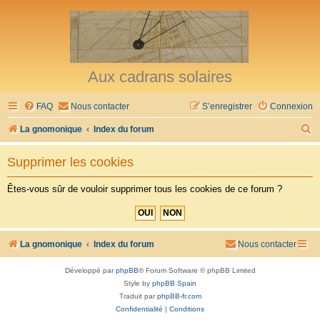
Aux cadrans solaires
FAQ
Nous contacter
S’enregistrer
Connexion
R
La gnomonique
Index du forum
e
Supprimer les cookies
c
h
Êtes-vous sûr de vouloir supprimer tous les cookies de ce forum ?
e
r
c
La gnomonique
Index du forum
Nous contacter
h
Développé par
phpBB
® Forum Software © phpBB Limited
e
Style by
phpBB Spain
r
Traduit par
phpBB-fr.com
Confidentialité
|
Conditions