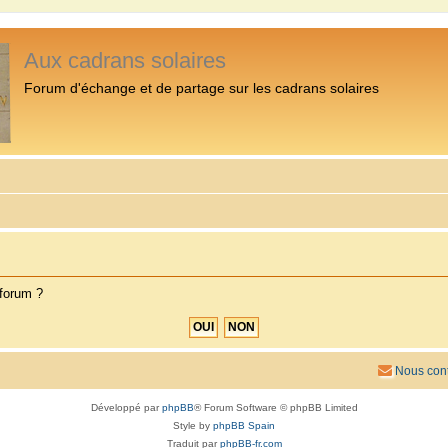
Aux cadrans solaires
Forum d'échange et de partage sur les cadrans solaires
 forum ?
Nous cont
Développé par
phpBB
® Forum Software © phpBB Limited
Style by
phpBB Spain
Traduit par
phpBB-fr.com