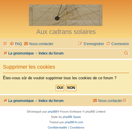
Aux cadrans solaires
FAQ
Nous contacter
S’enregistrer
Connexion
R
La gnomonique
Index du forum
e
Supprimer les cookies
c
h
Êtes-vous sûr de vouloir supprimer tous les cookies de ce forum ?
e
r
c
La gnomonique
Index du forum
Nous contacter
h
Développé par
phpBB
® Forum Software © phpBB Limited
e
Style by
phpBB Spain
r
Traduit par
phpBB-fr.com
Confidentialité
|
Conditions