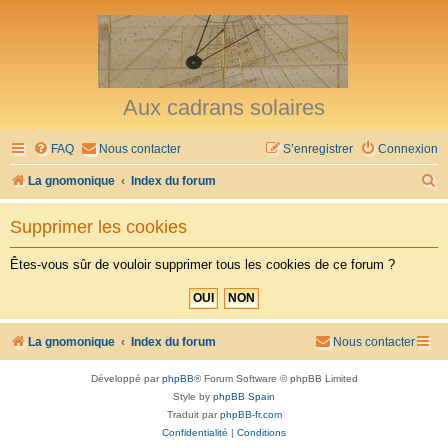
Aux cadrans solaires
FAQ
Nous contacter
S’enregistrer
Connexion
R
La gnomonique
Index du forum
e
Supprimer les cookies
c
h
Êtes-vous sûr de vouloir supprimer tous les cookies de ce forum ?
e
r
c
La gnomonique
Index du forum
Nous contacter
h
Développé par
phpBB
® Forum Software © phpBB Limited
e
Style by
phpBB Spain
r
Traduit par
phpBB-fr.com
Confidentialité
|
Conditions