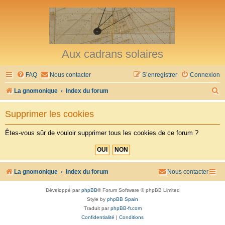
Aux cadrans solaires
FAQ
Nous contacter
S’enregistrer
Connexion
R
La gnomonique
Index du forum
e
Supprimer les cookies
c
h
Êtes-vous sûr de vouloir supprimer tous les cookies de ce forum ?
e
r
c
La gnomonique
Index du forum
Nous contacter
h
Développé par
phpBB
® Forum Software © phpBB Limited
e
Style by
phpBB Spain
r
Traduit par
phpBB-fr.com
Confidentialité
|
Conditions