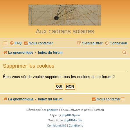
Aux cadrans solaires
FAQ
Nous contacter
S’enregistrer
Connexion
R
La gnomonique
Index du forum
e
Supprimer les cookies
c
h
Êtes-vous sûr de vouloir supprimer tous les cookies de ce forum ?
e
r
c
La gnomonique
Index du forum
Nous contacter
h
Développé par
phpBB
® Forum Software © phpBB Limited
e
Style by
phpBB Spain
r
Traduit par
phpBB-fr.com
Confidentialité
|
Conditions