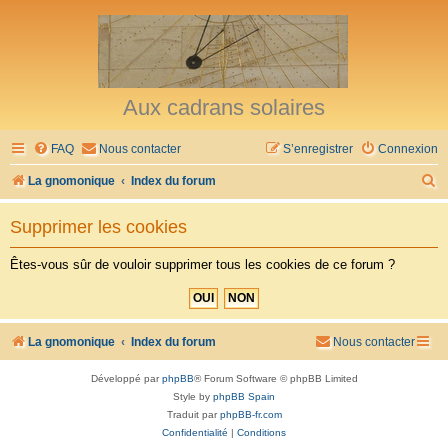
Aux cadrans solaires
FAQ
Nous contacter
S’enregistrer
Connexion
R
La gnomonique
Index du forum
e
Supprimer les cookies
c
h
Êtes-vous sûr de vouloir supprimer tous les cookies de ce forum ?
e
r
c
La gnomonique
Index du forum
Nous contacter
h
Développé par
phpBB
® Forum Software © phpBB Limited
e
Style by
phpBB Spain
r
Traduit par
phpBB-fr.com
Confidentialité
|
Conditions