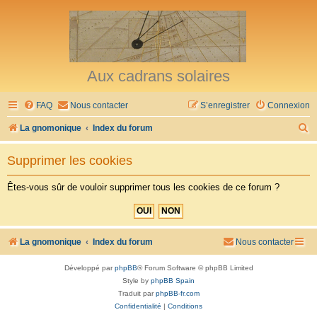
Aux cadrans solaires
FAQ
Nous contacter
S’enregistrer
Connexion
R
La gnomonique
Index du forum
e
Supprimer les cookies
c
h
Êtes-vous sûr de vouloir supprimer tous les cookies de ce forum ?
e
r
c
La gnomonique
Index du forum
Nous contacter
h
Développé par
phpBB
® Forum Software © phpBB Limited
e
Style by
phpBB Spain
r
Traduit par
phpBB-fr.com
Confidentialité
|
Conditions