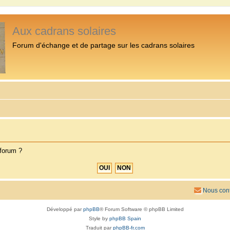
Aux cadrans solaires
Forum d'échange et de partage sur les cadrans solaires
 forum ?
Nous cont
Développé par
phpBB
® Forum Software © phpBB Limited
Style by
phpBB Spain
Traduit par
phpBB-fr.com