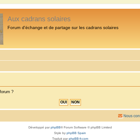
Aux cadrans solaires
Forum d'échange et de partage sur les cadrans solaires
 forum ?
Nous cont
Développé par
phpBB
® Forum Software © phpBB Limited
Style by
phpBB Spain
Traduit par
phpBB-fr.com