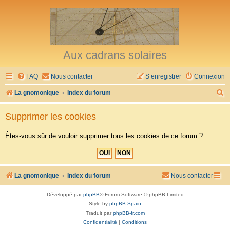
Aux cadrans solaires
FAQ
Nous contacter
S’enregistrer
Connexion
R
La gnomonique
Index du forum
e
Supprimer les cookies
c
h
Êtes-vous sûr de vouloir supprimer tous les cookies de ce forum ?
e
r
c
La gnomonique
Index du forum
Nous contacter
h
Développé par
phpBB
® Forum Software © phpBB Limited
e
Style by
phpBB Spain
r
Traduit par
phpBB-fr.com
Confidentialité
|
Conditions