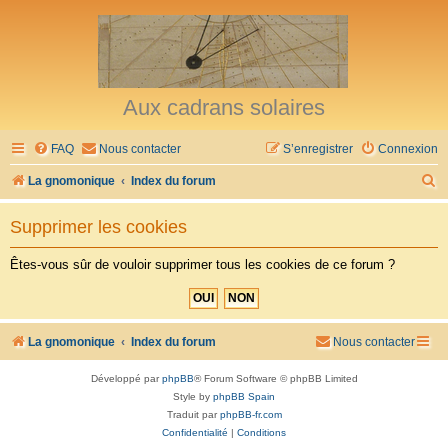
Aux cadrans solaires
FAQ
Nous contacter
S’enregistrer
Connexion
R
La gnomonique
Index du forum
e
Supprimer les cookies
c
h
Êtes-vous sûr de vouloir supprimer tous les cookies de ce forum ?
e
r
c
La gnomonique
Index du forum
Nous contacter
h
Développé par
phpBB
® Forum Software © phpBB Limited
e
Style by
phpBB Spain
r
Traduit par
phpBB-fr.com
Confidentialité
|
Conditions