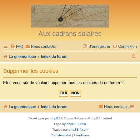
Aux cadrans solaires
FAQ
Nous contacter
S’enregistrer
Connexion
R
La gnomonique
Index du forum
e
Supprimer les cookies
c
h
Êtes-vous sûr de vouloir supprimer tous les cookies de ce forum ?
e
r
c
La gnomonique
Index du forum
Nous contacter
h
Développé par
phpBB
® Forum Software © phpBB Limited
e
Style by
phpBB Spain
r
Traduit par
phpBB-fr.com
Confidentialité
|
Conditions