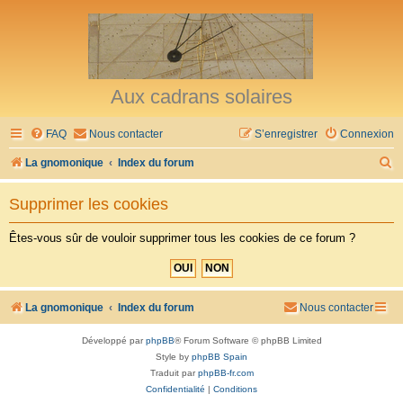
Aux cadrans solaires
FAQ
Nous contacter
S’enregistrer
Connexion
R
La gnomonique
Index du forum
e
Supprimer les cookies
c
h
Êtes-vous sûr de vouloir supprimer tous les cookies de ce forum ?
e
r
c
La gnomonique
Index du forum
Nous contacter
h
Développé par
phpBB
® Forum Software © phpBB Limited
e
Style by
phpBB Spain
r
Traduit par
phpBB-fr.com
Confidentialité
|
Conditions