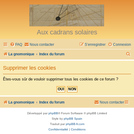
Aux cadrans solaires
FAQ
Nous contacter
S’enregistrer
Connexion
R
La gnomonique
Index du forum
e
Supprimer les cookies
c
h
Êtes-vous sûr de vouloir supprimer tous les cookies de ce forum ?
e
r
c
La gnomonique
Index du forum
Nous contacter
h
Développé par
phpBB
® Forum Software © phpBB Limited
e
Style by
phpBB Spain
r
Traduit par
phpBB-fr.com
Confidentialité
|
Conditions