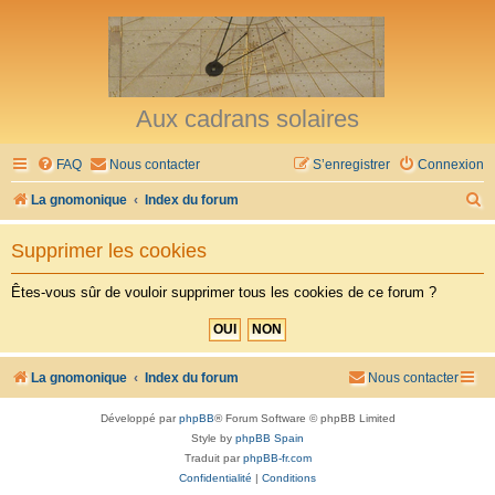
Aux cadrans solaires
FAQ
Nous contacter
S’enregistrer
Connexion
R
La gnomonique
Index du forum
e
Supprimer les cookies
c
h
Êtes-vous sûr de vouloir supprimer tous les cookies de ce forum ?
e
r
c
La gnomonique
Index du forum
Nous contacter
h
Développé par
phpBB
® Forum Software © phpBB Limited
e
Style by
phpBB Spain
r
Traduit par
phpBB-fr.com
Confidentialité
|
Conditions