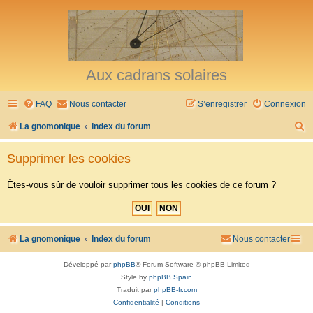
Aux cadrans solaires
FAQ
Nous contacter
S’enregistrer
Connexion
R
La gnomonique
Index du forum
e
Supprimer les cookies
c
h
Êtes-vous sûr de vouloir supprimer tous les cookies de ce forum ?
e
r
c
La gnomonique
Index du forum
Nous contacter
h
Développé par
phpBB
® Forum Software © phpBB Limited
e
Style by
phpBB Spain
r
Traduit par
phpBB-fr.com
Confidentialité
|
Conditions