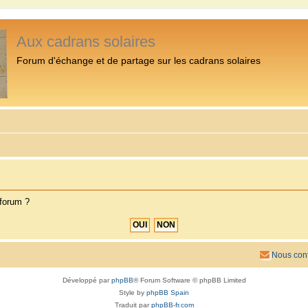
Aux cadrans solaires
Forum d'échange et de partage sur les cadrans solaires
 forum ?
Nous cont
Développé par
phpBB
® Forum Software © phpBB Limited
Style by
phpBB Spain
Traduit par
phpBB-fr.com