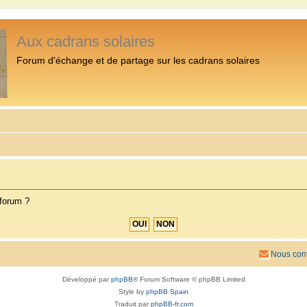
Aux cadrans solaires
Forum d'échange et de partage sur les cadrans solaires
 forum ?
Nous cont
Développé par
phpBB
® Forum Software © phpBB Limited
Style by
phpBB Spain
Traduit par
phpBB-fr.com