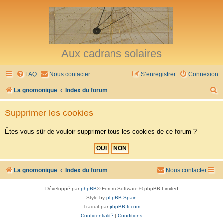
Aux cadrans solaires
FAQ
Nous contacter
S’enregistrer
Connexion
R
La gnomonique
Index du forum
e
Supprimer les cookies
c
h
Êtes-vous sûr de vouloir supprimer tous les cookies de ce forum ?
e
r
c
La gnomonique
Index du forum
Nous contacter
h
Développé par
phpBB
® Forum Software © phpBB Limited
e
Style by
phpBB Spain
r
Traduit par
phpBB-fr.com
Confidentialité
|
Conditions