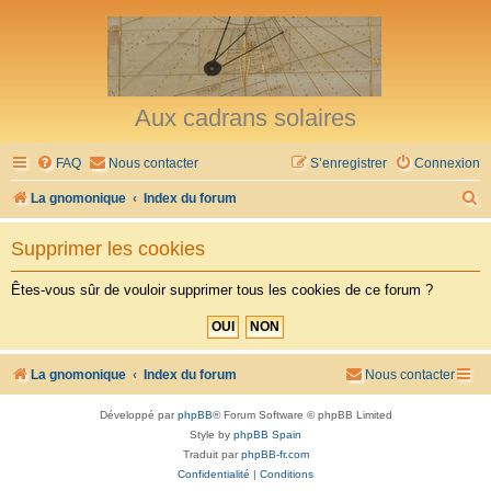
Aux cadrans solaires
FAQ
Nous contacter
S’enregistrer
Connexion
R
La gnomonique
Index du forum
e
Supprimer les cookies
c
h
Êtes-vous sûr de vouloir supprimer tous les cookies de ce forum ?
e
r
c
La gnomonique
Index du forum
Nous contacter
h
Développé par
phpBB
® Forum Software © phpBB Limited
e
Style by
phpBB Spain
r
Traduit par
phpBB-fr.com
Confidentialité
|
Conditions