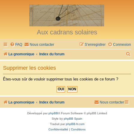
Aux cadrans solaires
FAQ
Nous contacter
S’enregistrer
Connexion
R
La gnomonique
Index du forum
e
Supprimer les cookies
c
h
Êtes-vous sûr de vouloir supprimer tous les cookies de ce forum ?
e
r
c
La gnomonique
Index du forum
Nous contacter
h
Développé par
phpBB
® Forum Software © phpBB Limited
e
Style by
phpBB Spain
r
Traduit par
phpBB-fr.com
Confidentialité
|
Conditions