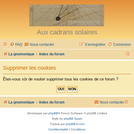
Aux cadrans solaires
FAQ
Nous contacter
S’enregistrer
Connexion
R
La gnomonique
Index du forum
e
Supprimer les cookies
c
h
Êtes-vous sûr de vouloir supprimer tous les cookies de ce forum ?
e
r
c
La gnomonique
Index du forum
Nous contacter
h
Développé par
phpBB
® Forum Software © phpBB Limited
e
Style by
phpBB Spain
r
Traduit par
phpBB-fr.com
Confidentialité
|
Conditions