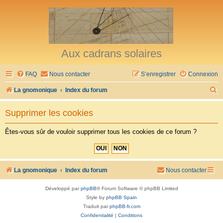
Aux cadrans solaires
FAQ
Nous contacter
S’enregistrer
Connexion
R
La gnomonique
Index du forum
e
Supprimer les cookies
c
h
Êtes-vous sûr de vouloir supprimer tous les cookies de ce forum ?
e
r
c
La gnomonique
Index du forum
Nous contacter
h
Développé par
phpBB
® Forum Software © phpBB Limited
e
Style by
phpBB Spain
r
Traduit par
phpBB-fr.com
Confidentialité
|
Conditions