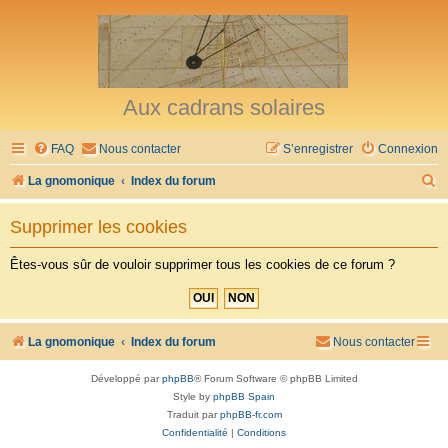
Aux cadrans solaires
FAQ
Nous contacter
S’enregistrer
Connexion
R
La gnomonique
Index du forum
e
Supprimer les cookies
c
h
Êtes-vous sûr de vouloir supprimer tous les cookies de ce forum ?
e
r
c
La gnomonique
Index du forum
Nous contacter
h
Développé par
phpBB
® Forum Software © phpBB Limited
e
Style by
phpBB Spain
r
Traduit par
phpBB-fr.com
Confidentialité
|
Conditions