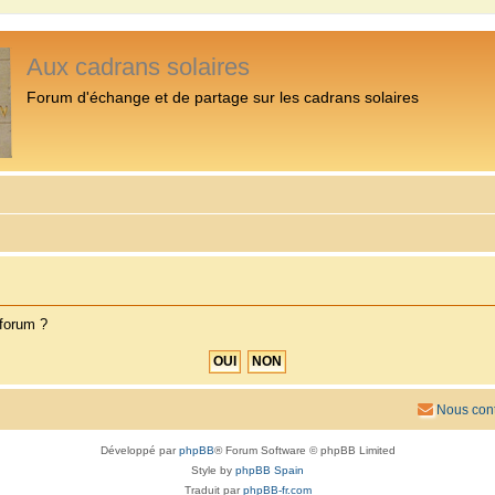
Aux cadrans solaires
Forum d'échange et de partage sur les cadrans solaires
 forum ?
Nous cont
Développé par
phpBB
® Forum Software © phpBB Limited
Style by
phpBB Spain
Traduit par
phpBB-fr.com