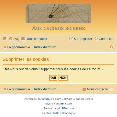
Aux cadrans solaires
FAQ
Nous contacter
S’enregistrer
Connexion
R
La gnomonique
Index du forum
e
Supprimer les cookies
c
h
Êtes-vous sûr de vouloir supprimer tous les cookies de ce forum ?
e
r
c
La gnomonique
Index du forum
Nous contacter
h
Développé par
phpBB
® Forum Software © phpBB Limited
e
Style by
phpBB Spain
r
Traduit par
phpBB-fr.com
Confidentialité
|
Conditions