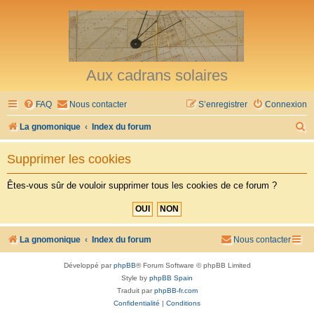
Aux cadrans solaires
FAQ
Nous contacter
S’enregistrer
Connexion
R
La gnomonique
Index du forum
e
Supprimer les cookies
c
h
Êtes-vous sûr de vouloir supprimer tous les cookies de ce forum ?
e
r
c
La gnomonique
Index du forum
Nous contacter
h
Développé par
phpBB
® Forum Software © phpBB Limited
e
Style by
phpBB Spain
r
Traduit par
phpBB-fr.com
Confidentialité
|
Conditions