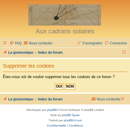
Aux cadrans solaires
FAQ
Nous contacter
S’enregistrer
Connexion
R
La gnomonique
Index du forum
e
Supprimer les cookies
c
h
Êtes-vous sûr de vouloir supprimer tous les cookies de ce forum ?
e
r
c
La gnomonique
Index du forum
Nous contacter
h
Développé par
phpBB
® Forum Software © phpBB Limited
e
Style by
phpBB Spain
r
Traduit par
phpBB-fr.com
Confidentialité
|
Conditions