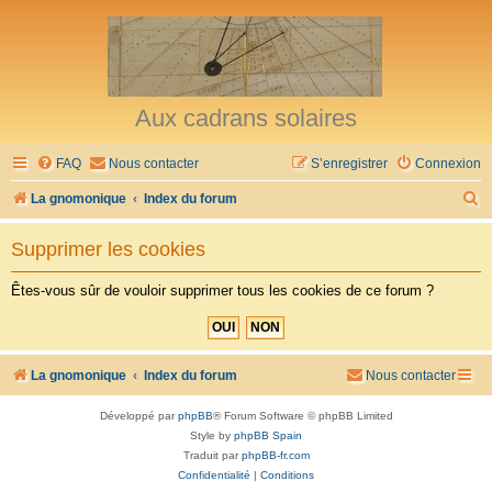
Aux cadrans solaires
FAQ
Nous contacter
S’enregistrer
Connexion
R
La gnomonique
Index du forum
e
Supprimer les cookies
c
h
Êtes-vous sûr de vouloir supprimer tous les cookies de ce forum ?
e
r
c
La gnomonique
Index du forum
Nous contacter
h
Développé par
phpBB
® Forum Software © phpBB Limited
e
Style by
phpBB Spain
r
Traduit par
phpBB-fr.com
Confidentialité
|
Conditions