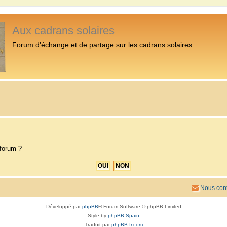
Aux cadrans solaires
Forum d'échange et de partage sur les cadrans solaires
 forum ?
Nous cont
Développé par
phpBB
® Forum Software © phpBB Limited
Style by
phpBB Spain
Traduit par
phpBB-fr.com